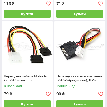
113
71
₴
₴
Купити
Купити
Перехідник кабель Molex to
Перехідник кабель живлення
2x SATA живлення
SATA=>4pin(малий), 0.2m
В наявності
Менше 3 од.
79
90
₴
₴
Купити
Купити