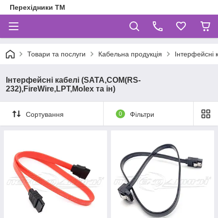
Перехідники ТМ
Товари та послуги
Кабельна продукція
Інтерфейсні 
Інтерфейсні кабелі (SATA,COM(RS-
232),FireWire,LPT,Molex та ін)
Сортування
0
Фільтри