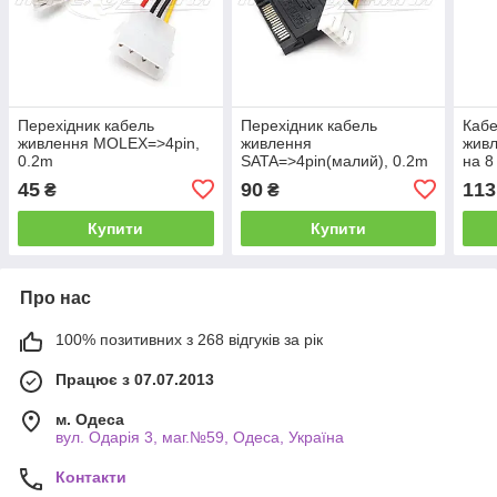
Перехідник кабель
Перехідник кабель
Кабе
живлення MOLEX=>4pin,
живлення
живл
0.2m
SATA=>4pin(малий), 0.2m
на 8
45
90
113
₴
₴
Купити
Купити
Про нас
100% позитивних з 268 відгуків за рік
Працює з 07.07.2013
м. Одеса
вул. Одарiя 3, маг.№59, Одеса, Україна
Контакти