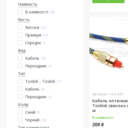
Наявність
В наявності
23
Якість
Висока
14
Преміум
10
Середнє
1
Вид
Кабель
25
Перехідник
4
Тип
Toslink - Toslink
17
Кабель
9
14-6-030
Перехідник
3
Кабель оптични
Колір
Toslink (висока я
м
Синій
5
В наявності
Чорний
24
209 ₴
Тип коннектора