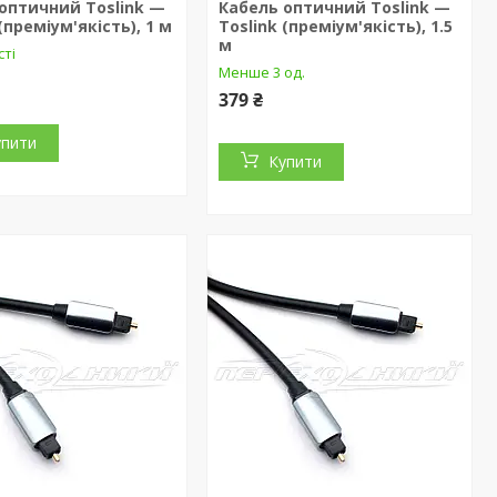
оптичний Toslink —
Кабель оптичний Toslink —
(преміум'якість), 1 м
Toslink (преміум'якість), 1.5
м
сті
Менше 3 од.
379 ₴
упити
Купити