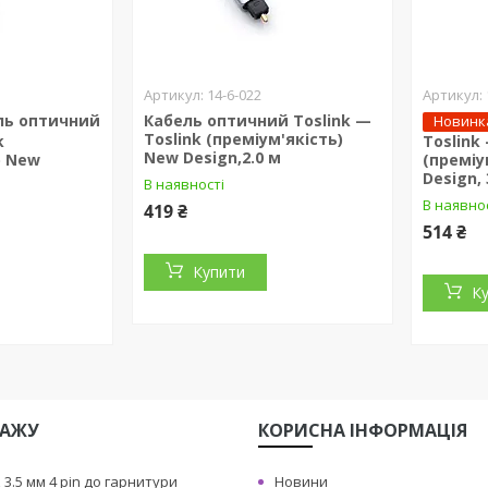
14-6-022
ль оптичний
Кабель оптичний Toslink —
Новинк
Toslink (преміум'якість)
k
Toslink
New Design,2.0 м
) New
(преміу
Design, 
В наявності
В наявно
419 ₴
514 ₴
Купити
К
ДАЖУ
КОРИСНА IНФОРМАЦIЯ
3.5 мм 4 pin до гарнитури
Новини