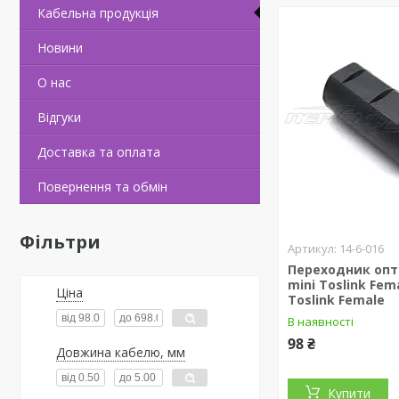
Кабельна продукцiя
Новини
О нас
Вiдгуки
Доставка та оплата
Повернення та обмiн
Фільтри
14-6-016
Переходник оп
mini Toslink Fem
Ціна
Toslink Female
В наявності
98 ₴
Довжина кабелю, мм
Купити