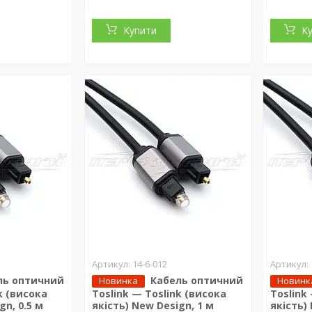
Купити
К
14-6-012
ль оптичний
Кабель оптичний
Новинка
Новинк
k (висока
Toslink — Toslink (висока
Toslink
gn, 0.5 м
якість) New Design, 1 м
якість)