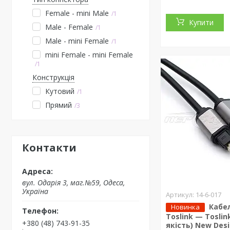
Female - mini Male
1
Купити
Male - Female
1
Male - mini Female
1
mini Female - mini Female
1
Конструкція
Кутовий
1
Прямий
3
Контакти
вул. Одарiя 3, маг.№59, Одеса,
Україна
14-6-017
Кабе
Новинка
Toslink — Toslin
+380 (48) 743-91-35
якість) New Desi