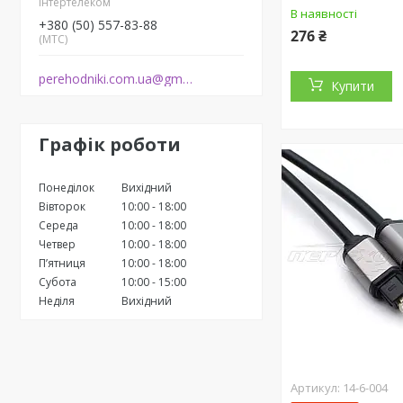
Інтертелеком
В наявності
+380 (50) 557-83-88
276 ₴
(МТС)
perehodniki.com.ua@gmail.com
Купити
Графік роботи
Понеділок
Вихідний
Вівторок
10:00
18:00
Середа
10:00
18:00
Четвер
10:00
18:00
Пʼятниця
10:00
18:00
Субота
10:00
15:00
Неділя
Вихідний
14-6-004