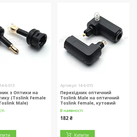
14-6-013
14-6-015
ник з Оптики на
Перехідник оптичний
тику (Toslink Female
Toslink Male на оптичний
Toslink Male)
Toslink Female, кутовий
сті
В наявності
182 ₴
упити
Купити