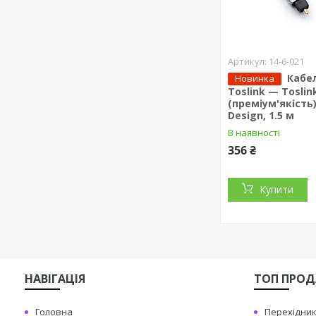
14-6-021
Кабе
Новинка
Toslink — Toslin
(преміум'якість
Design, 1.5 м
В наявності
356 ₴
Купити
НАВIГАЦIЯ
ТОП ПРО
Головна
Перехiдник 