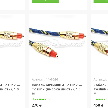
14-6-026
й Toslink —
Кабель оптичний Toslink —
Кабель 
кість), 1.0
Toslink (висока якість), 1.5
Toslink 
м
м
В наявності
В наявно
270 ₴
450 ₴