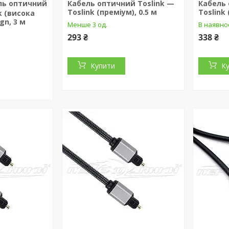
ль оптичний
Кабель оптичний Toslink —
Кабель 
Toslink (преміум), 0.5 м
Toslink 
k (висока
gn, 3 м
Менше 3 од.
В наявно
293 ₴
338 ₴
Купити
К