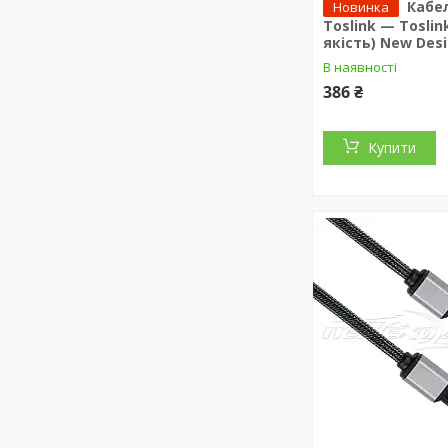
Кабе
Новинка
Toslink — Toslin
якість) New Desi
В наявності
386 ₴
Купити