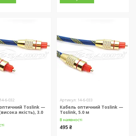
14-6-032
14-6-033
оптичний Toslink —
Кабель оптичний Toslink —
(висока якість), 3.0
Toslink, 5.0 м
В наявності
сті
495 ₴