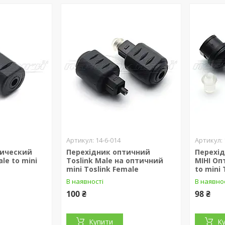
14-6-014
тический
Перехідник оптичний
Перехід
ale to mini
Toslink Male на оптичний
МІНІ Оп
mini Toslink Female
to mini 
В наявності
В наявно
100 ₴
98 ₴
Купити
К