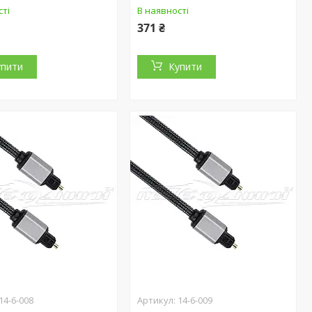
сті
В наявності
371 ₴
упити
Купити
14-6-008
14-6-009