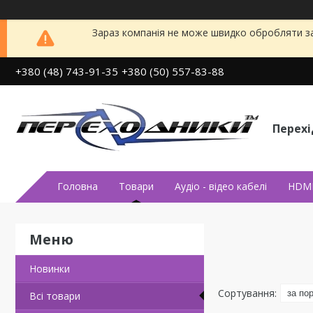
Зараз компанія не може швидко обробляти за
+380 (48) 743-91-35
+380 (50) 557-83-88
Перех
Головна
Товари
Аудiо - вiдео кабелi
HDMI
Новинки
Всi товари