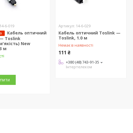
14-6-019
14-6-029
Кабель оптичний
Кабель оптичний Toslink —
а
Toslink, 1.0 м
 — Toslink
м'якість) New
Немає в наявності
3 м
111 ₴
сті
+380 (48) 743-91-35
Інтертелеком
упити