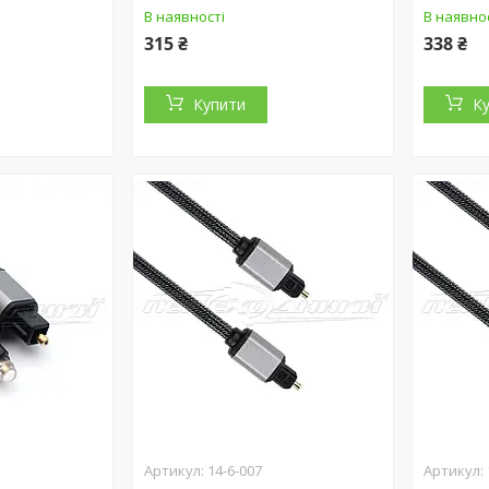
В наявності
В наявно
315 ₴
338 ₴
Купити
К
14-6-007