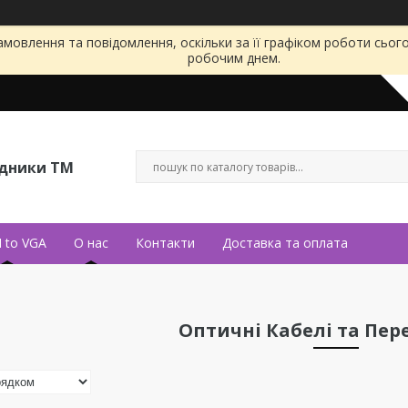
мовлення та повідомлення, оскільки за її графіком роботи сьог
робочим днем.
ідники ТМ
 to VGA
О нас
Контакти
Доставка та оплата
Оптичні Кабелі та Пер