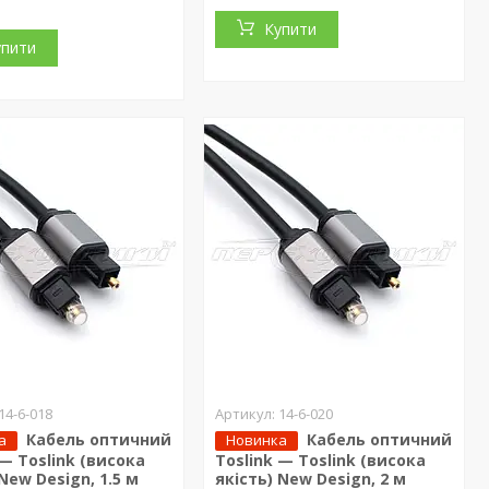
Купити
упити
14-6-018
14-6-020
Кабель оптичний
Кабель оптичний
а
Новинка
 — Toslink (висока
Toslink — Toslink (висока
 New Design, 1.5 м
якість) New Design, 2 м