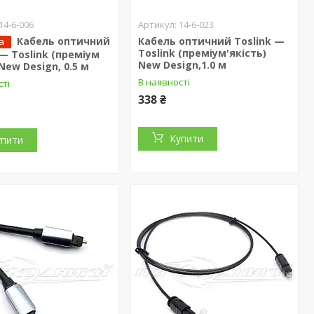
14-6-006
14-6-023
Кабель оптичний
Кабель оптичний Toslink —
а
Toslink (преміум'якість)
 — Toslink (преміум
New Design,1.0 м
 New Design, 0.5 м
В наявності
сті
338 ₴
Купити
упити