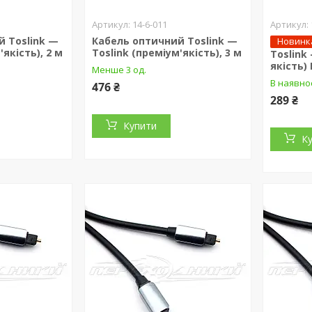
14-6-011
й Toslink —
Кабель оптичний Toslink —
Новинк
'якість), 2 м
Toslink (преміум'якість), 3 м
Toslink
якість)
Менше 3 од.
В наявно
476 ₴
289 ₴
Купити
К