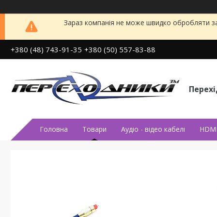
Зараз компанія не може швидко обробляти за
+380 (48) 743-91-35
+380 (50) 557-83-88
Перех
Головна
Товари
Аудiо - вiдео кабелi
HDMI