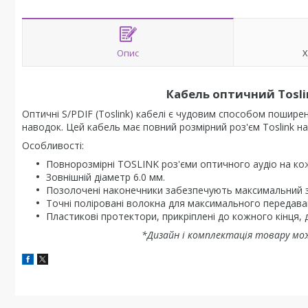
Опис
Х
Кабель оптичний Toslink
Оптичні S/PDIF (Toslink) кабелі є чудовим способом пошире
наводок. Цей кабель має повний розмірний роз'єм Toslink на
Особливості:
Повнорозмірні TOSLINK роз'єми оптичного аудіо на кож
Зовнішній діаметр 6.0 мм.
Позолочені наконечники забезпечують максимальний зах
Точні поліровані волокна для максимального передава
Пластикові протектори, прикріплені до кожного кінця,
*Дизайн і комплектація товару мо