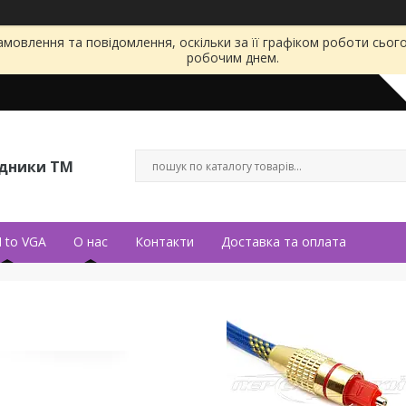
мовлення та повідомлення, оскільки за її графіком роботи сьог
робочим днем.
ідники ТМ
 to VGA
О нас
Контакти
Доставка та оплата