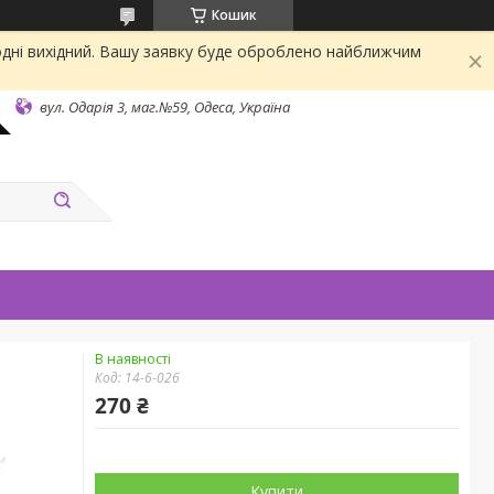
Кошик
одні вихідний. Вашу заявку буде оброблено найближчим
вул. Одарiя 3, маг.№59, Одеса, Україна
В наявності
Код:
14-6-026
270 ₴
Купити