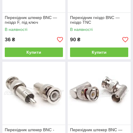
Перехідник штекер BNC —
Перехідник гніздо BNC —
гніздо F, під ключ
гніздо TNC
В наявності
В наявності
36
90
₴
₴
Купити
Купити
Перехідник штекер BNC -
Перехідник штекер BNC —