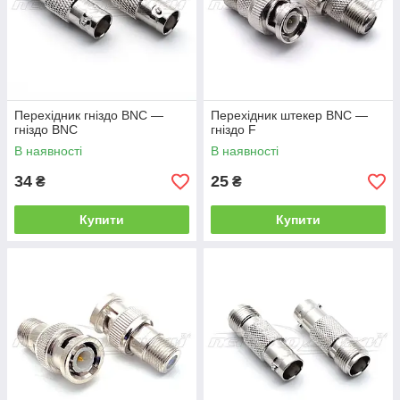
Перехідник гніздо BNC —
Перехідник штекер BNC —
гніздо BNC
гніздо F
В наявності
В наявності
34
25
₴
₴
Купити
Купити