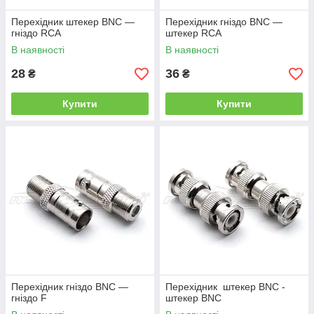
Перехідник штекер BNC —
Перехідник гніздо BNC —
гніздо RCA
штекер RCA
В наявності
В наявності
28
36
₴
₴
Купити
Купити
Перехідник гніздо BNC —
Перехідник штекер BNC -
гніздо F
штекер BNC