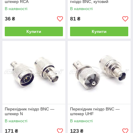
штекер RCA
гніздо BNC, кутовий
В наявності
В наявності
36
81
₴
₴
Купити
Купити
Перехідник гніздо BNC —
Перехідник гніздо BNC —
штекер N
штекер UHF
В наявності
В наявності
171
123
₴
₴