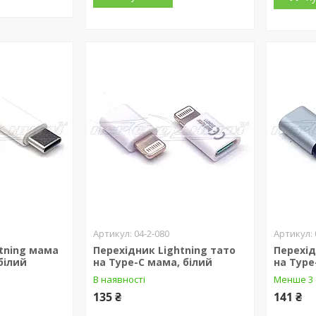
04-2-080
tning мама
Перехідник Lightning тато
Перехід
білий
на Type-C мама, білий
на Type
В наявності
Менше 3 
135 ₴
141 ₴