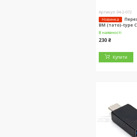
04-2-072
Пере
Новинка
BM (тато)-type 
В наявності
230 ₴
Купити