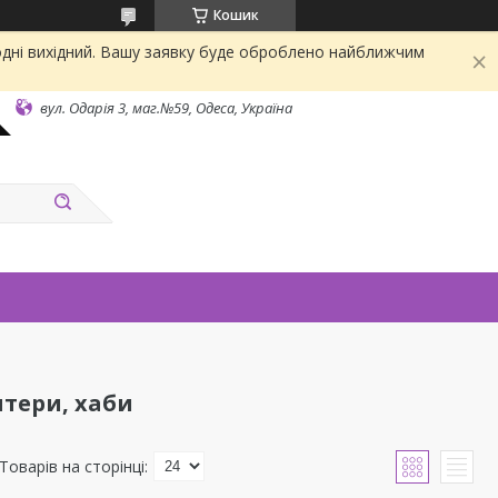
Кошик
одні вихідний. Вашу заявку буде оброблено найближчим
вул. Одарiя 3, маг.№59, Одеса, Україна
птери, хаби