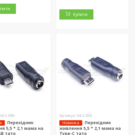
упити
Купити
04-2-090
04-2-056
Перехідник
Перехідник
а
Новинка
я 5,5 * 2,1 мама на
живлення 5,5 * 2,1 мама на
SB тато
Type-C тато