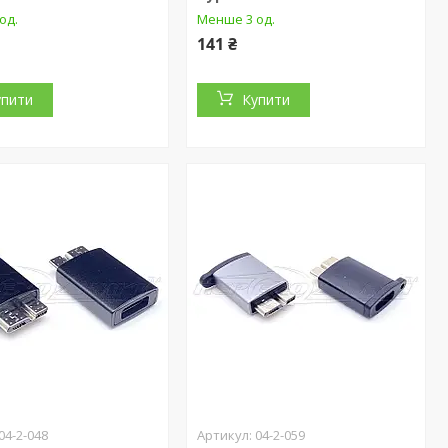
од.
Менше 3 од.
141 ₴
упити
Купити
04-2-048
04-2-059