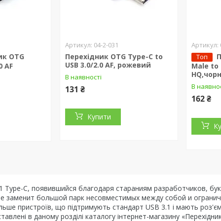
04-2-031
ик OTG
Перехідник OTG Type-C to
П
Топ
USB 3.0/2.0 AF, рожевий
0 AF
Male to 
HQ,чор
В наявності
В наявно
131 ₴
162 ₴
Купити
К
1 Type-C, появившийся благодаря стараниям разработчиков, бук
е заменит большой парк несовместимых между собой и огранич
ільше пристроїв, що підтримують стандарт
USB
3.1 і мають роз'є
ставлені в даному розділі каталогу інтернет-магазину «Перехідн