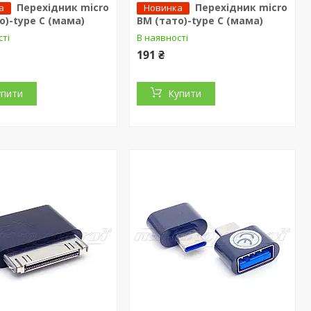
Перехідник micro
Перехідник micro
а
Новинка
о)-type C (мама)
BM (тато)-type C (мама)
сті
В наявності
191 ₴
упити
Купити