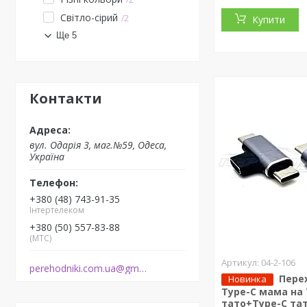
Світло-сірий
2
Купити
Ще 5
Контакти
вул. Одарiя 3, маг.№59, Одеса,
Україна
+380 (48) 743-91-35
Інтертелеком
+380 (50) 557-83-88
(МТС)
04-2-106
perehodniki.com.ua@gmail.com
Пере
Новинка
Type-C мама на 
тато+Type-C та