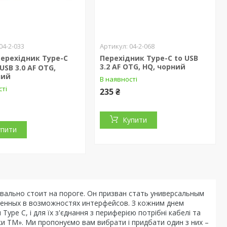
04-2-033
04-2-068
ерехідник Type-C
Перехідник Type-C to USB
3.2 АF OTG, HQ, чорний
USB 3.0 АF OTG,
ний
В наявності
сті
235 ₴
Купити
упити
вально стоит на пороге. Он призван стать универсальным
енных в возможностях интерфейсов. З кожним днем
м
Type
C
, і для їх з'єднання з периферією потрібні кабелі та
ики ТМ». Ми пропонуємо вам вибрати і придбати один з них –