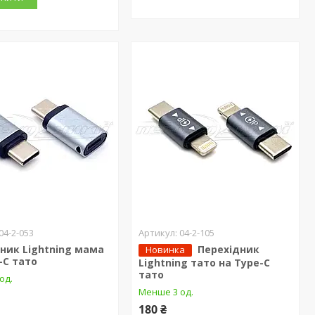
04-2-053
04-2-105
ник Lightning мама
Перехідник
Новинка
-C тато
Lightning тато на Type-C
тато
од.
Менше 3 од.
180 ₴