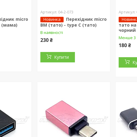
04-2-073
хідник micro
Перехідник micro
Новинка
Новинк
C (мама)
BM (тато) - type C (тато)
тато на
чорний
В наявності
Менше 3 
230 ₴
180 ₴
Купити
К