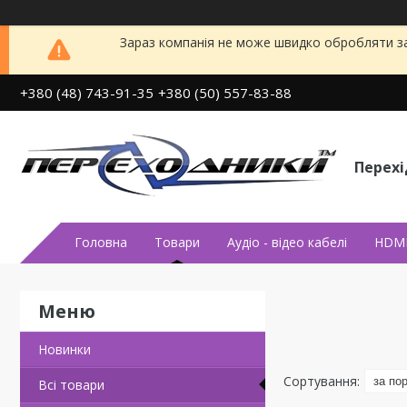
Зараз компанія не може швидко обробляти за
+380 (48) 743-91-35
+380 (50) 557-83-88
Перех
Головна
Товари
Аудiо - вiдео кабелi
HDMI
Новинки
Всi товари