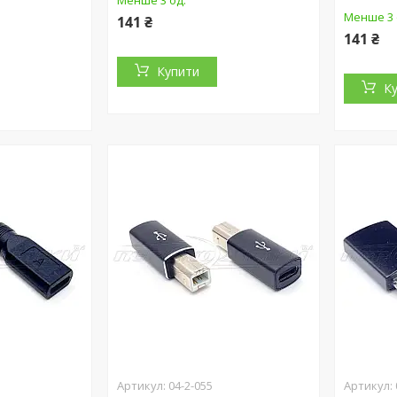
Менше 3 од.
Менше 3 
141 ₴
141 ₴
Купити
К
04-2-055