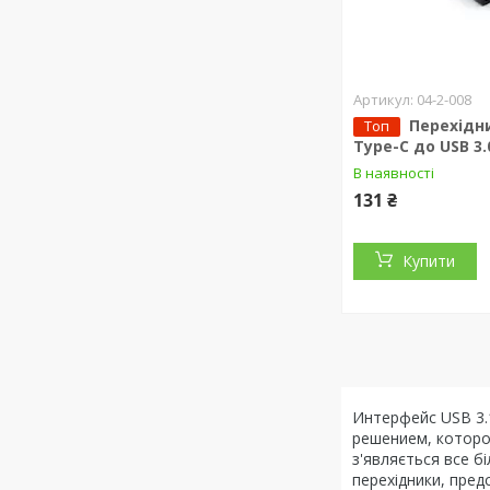
04-2-008
Перехідн
Топ
Type-C до USB 3.
В наявності
131 ₴
Купити
Интерфейс USB 3.
решением, которо
з'являється все б
перехідники, пред