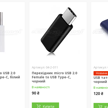
04-2-011
o USB 2.0
Перехідник micro USB 2.0
Новинк
pe-C, білий
Female to USB Type-C,
USB тат
чорний
чорний
В наявності
В наявно
90 ₴
120 ₴
Купити
К