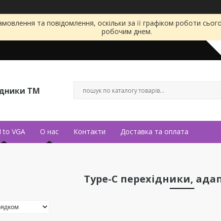
мовлення та повідомлення, оскільки за її графіком роботи сьог
робочим днем.
ідники ТМ
 to VGA
О нас
Контакти
Доставка та оплата
Type-C перехідники, ада