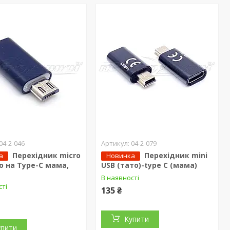
04-2-046
04-2-079
Перехідник micro
Перехідник mini
а
Новинка
о на Type-C мама,
USB (тато)-type C (мама)
В наявності
сті
135 ₴
Купити
упити