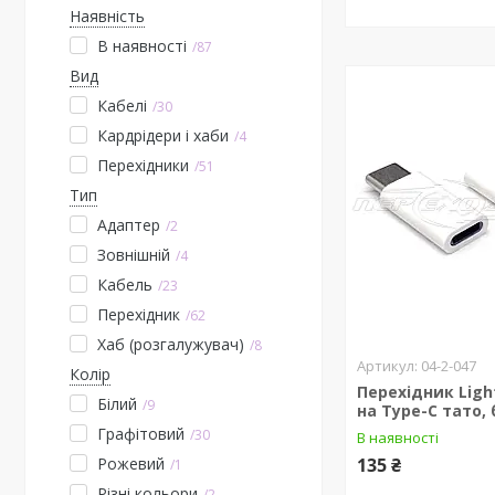
Наявність
В наявності
87
Вид
Кабелі
30
Кардрідери і хаби
4
Перехідники
51
Тип
Адаптер
2
Зовнішній
4
Кабель
23
Перехідник
62
Хаб (розгалужувач)
8
04-2-047
Колір
Перехідник Ligh
Білий
9
на Type-C тато, 
Графітовий
30
В наявності
Рожевий
135 ₴
1
Різні кольори
2