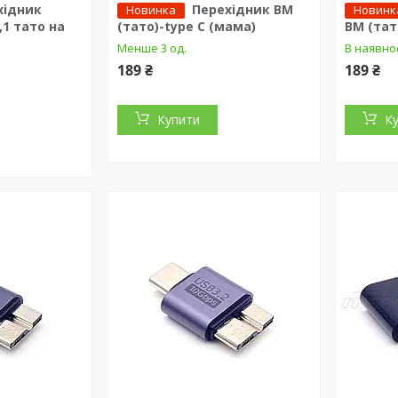
хідник
Перехідник BM
Новинка
Новинк
,1 тато на
(тато)-type C (мама)
BM (тат
Менше 3 од.
В наявно
189 ₴
189 ₴
Купити
К