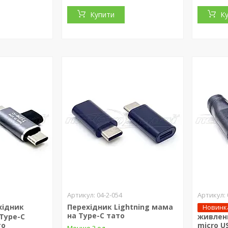
Купити
К
04-2-054
хідник
Перехідник Lightning мама
Новинк
на Type-C тато
Type-C
живленн
то
micro U