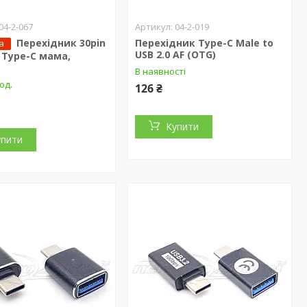
04-2-067
04-2-019
Перехідник 30pin
Перехідник Type-C Male to
а
USB 2.0 АF (OTG)
 Type-C мама,
В наявності
од.
126 ₴
Купити
упити