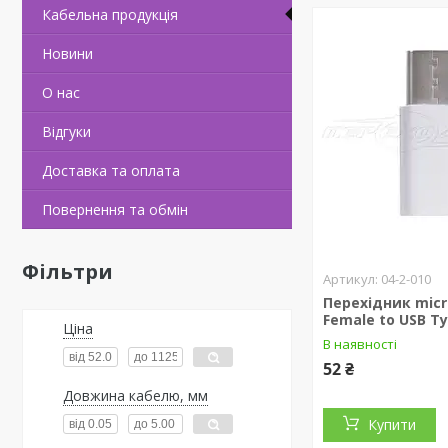
Кабельна продукцiя
Новини
О нас
Вiдгуки
Доставка та оплата
Повернення та обмiн
Фільтри
04-2-010
Перехідник micr
Female to USB Ty
Ціна
В наявності
52 ₴
Довжина кабелю, мм
Купити