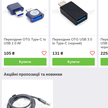
Перехідник OTG Type-C to
Перехідник OTG USB 3.0
Пере
USB 2.0 AF
to Type-C (чорний)
USB 
чор
105
131
225
₴
₴
Купити
Купити
Акційні пропозиції та новинки