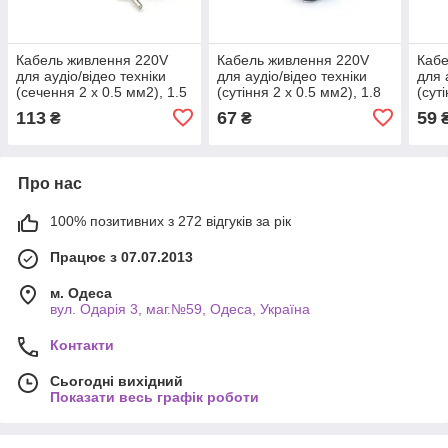
Кабель живлення 220V
Кабель живлення 220V
Кабе
для аудіо/відео техніки
для аудіо/відео техніки
для 
(сечення 2 х 0.5 мм2), 1.5
(сутіння 2 х 0.5 мм2), 1.8
(сут
м
м
м
113
67
59
₴
₴
Про нас
100% позитивних з 272 відгуків за рік
Працює з 07.07.2013
м. Одеса
вул. Одарiя 3, маг.№59, Одеса, Україна
Контакти
Сьогодні вихідний
Показати весь графік роботи