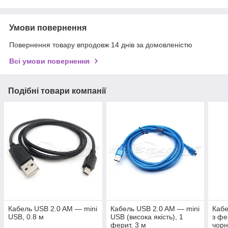
Умови повернення
Повернення товару впродовж 14 днів за домовленістю
Всі умови повернення
Подібні товари компанії
Кабель USB 2.0 AM — mini
Кабель USB 2.0 AM — mini
Каб
USB, 0.8 м
USB (висока якість), 1
з фе
ферит, 3 м
чорн