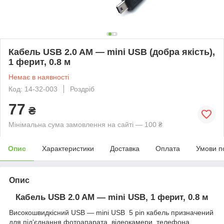
Кабель USB 2.0 AM — mini USB (добра якість),
1 ферит, 0.8 м
Немає в наявності
Код: 14-32-003
Роздріб
77
₴
Мінімальна сума замовлення на сайті — 100 ₴
Опис
Характеристики
Доставка
Оплата
Умови п
Опис
Кабель USB 2.0 AM — mini USB, 1 ферит, 0.8 м
Високошвидкісний USB — mini USB 5 pin кабель призначений
для під'єднання фотоапарата, відеокамери, телефона,