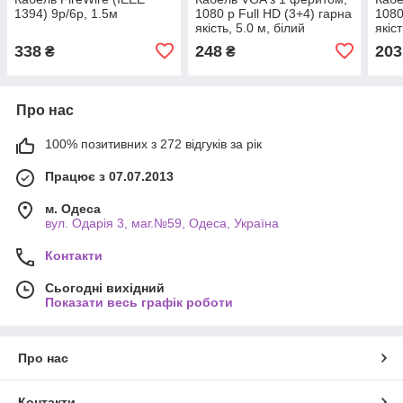
1394) 9p/6p, 1.5м
1080 p Full HD (3+4) гарна
1080
якість, 5.0 м, білий
якіст
338
248
203
₴
₴
Про нас
100% позитивних з 272 відгуків за рік
Працює з 07.07.2013
м. Одеса
вул. Одарiя 3, маг.№59, Одеса, Україна
Контакти
Сьогодні вихідний
Показати весь графік роботи
Про нас
Контакти