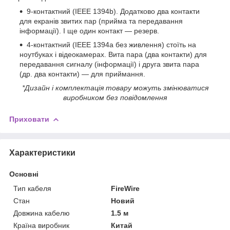
9-контактний (IEEE 1394b). Додатково два контакти
для екранів звитих пар (прийма та передавання
інформації). І ще один контакт — резерв.
4-контактний (IEEE 1394a без живлення) стоїть на
ноутбуках і відеокамерах. Вита пара (два контакти) для
передавання сигналу (інформації) і друга звита пара
(др. два контакти) — для приймання.
*Дизайн і комплектація товару можуть змінюватися
виробником без повідомлення
Приховати
Характеристики
Основні
Тип кабеля
FireWire
Стан
Новий
Довжина кабелю
1.5 м
Країна виробник
Китай