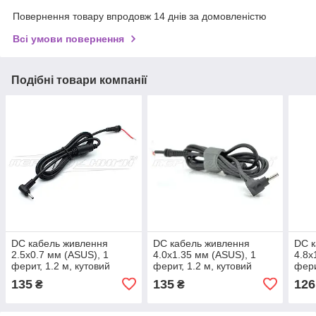
Повернення товару впродовж 14 днів за домовленістю
Всі умови повернення
Подібні товари компанії
DC кабель живлення
DC кабель живлення
DC к
2.5x0.7 мм (ASUS), 1
4.0x1.35 мм (ASUS), 1
4.8x
ферит, 1.2 м, кутовий
ферит, 1.2 м, кутовий
фери
штекер
штекер
ште
135
135
126
₴
₴