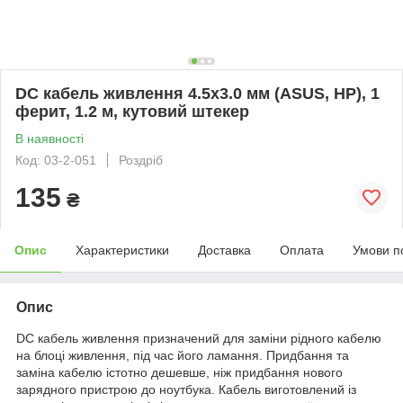
DC кабель живлення 4.5x3.0 мм (ASUS, HP), 1
ферит, 1.2 м, кутовий штекер
В наявності
Код: 03-2-051
Роздріб
135
₴
Опис
Характеристики
Доставка
Оплата
Умови п
Опис
DC кабель живлення призначений для заміни рідного кабелю
на блоці живлення, під час його ламання. Придбання та
заміна кабелю істотно дешевше, ніж придбання нового
зарядного пристрою до ноутбука. Кабель виготовлений із