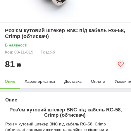
Роз'єм кутовий штекер BNC під кабель RG-58,
Crimp (обтискач)
В наявності
Код: 03-11-019
Роздріб
81
₴
Опис
Характеристики
Доставка
Оплата
Умови п
Опис
Роз'єм кутовий штекер BNC під кабель RG-58,
Crimp (обтискач)
Роз'єм кутовий штекер BNC під кабель RG-58, Crimp
(обтискач) дає змогу швидше та надійніше віконечити