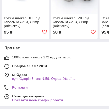
Роз'єм штекер UHF під
Роз'єм штекер BNC під
Роз'
кабель RG-213, Crimp
кабель RG-213, Crimp
кабе
(обтискач)
(обтискач)
(обт
95
50
95
₴
₴
Про нас
100% позитивних з 272 відгуків за рік
Працює з 07.07.2013
м. Одеса
вул. Одарiя 3, маг.№59, Одеса, Україна
Контакти
Сьогодні вихідний
Показати весь графік роботи