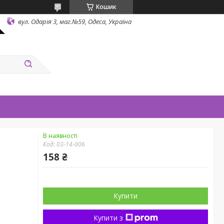
Кошик
вул. Одарiя 3, маг.№59, Одеса, Україна
В наявності
Код:
03-14-006
158 ₴
Купити
Купити з