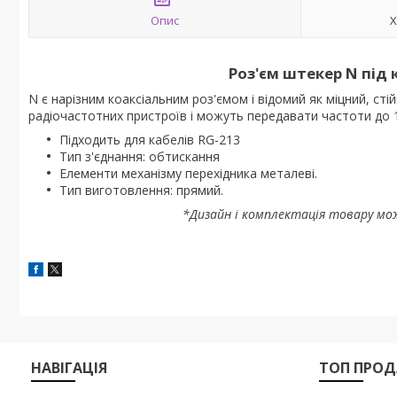
Опис
Х
Роз'єм штекер N під 
N є нарізним коаксіальним роз'ємом і відомий як міцний, сті
радіочастотних пристроїв і можуть передавати частоти до 1
Підходить для кабелів RG-213
Тип з'єднання: обтискання
Елементи механізму перехідника металеві.
Тип виготовлення: прямий.
*Дизайн і комплектація товару мо
НАВIГАЦIЯ
ТОП ПРО