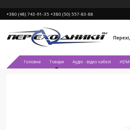
+380 (48) 743-91-35
+380 (50) 557-83-88
Перех
Головна
Товари
Аудiо - вiдео кабелi
HDMI