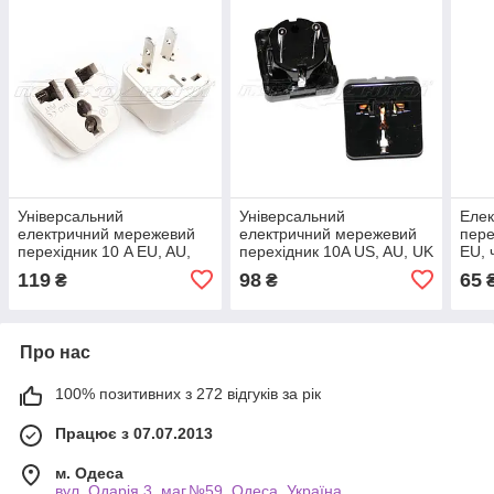
Універсальний
Універсальний
Еле
електричний мережевий
електричний мережевий
пере
перехідник 10 A EU, AU,
перехідник 10A US, AU, UK
EU, 
UK to US (Америка), білий
to EU, чорний
119
98
65
₴
₴
Про нас
100% позитивних з 272 відгуків за рік
Працює з 07.07.2013
м. Одеса
вул. Одарiя 3, маг.№59, Одеса, Україна