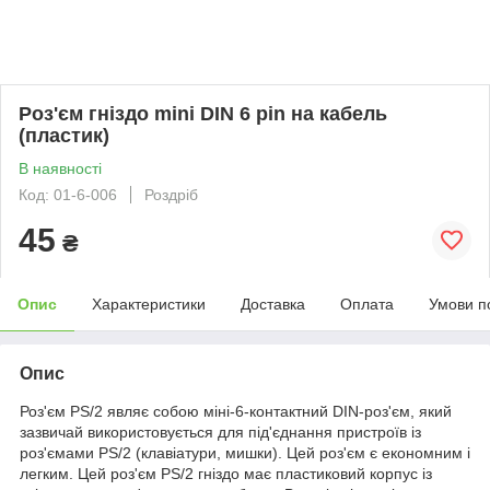
Роз'єм гніздо mini DIN 6 pin на кабель
(пластик)
В наявності
Код: 01-6-006
Роздріб
45
₴
Опис
Характеристики
Доставка
Оплата
Умови п
Опис
Роз'єм PS/2 являє собою міні-6-контактний DIN-роз'єм, який
зазвичай використовується для під'єднання пристроїв із
роз'ємами PS/2 (клавіатури, мишки).
Цей роз'єм є економним і
легким.
Цей роз'єм PS/2 гніздо має пластиковий корпус із