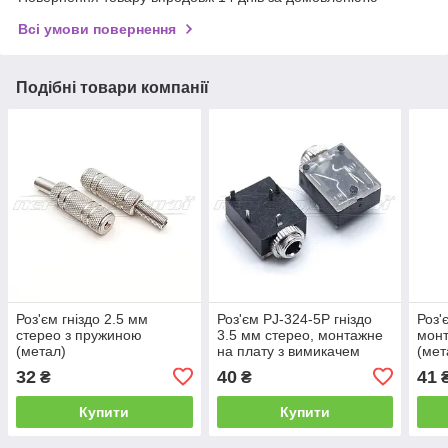
Всі умови повернення
Подібні товари компанії
Роз'єм гніздо 2.5 мм
Роз'єм PJ-324-5P гніздо
Роз'
стерео з пружиною
3.5 мм стерео, монтажне
монт
(метал)
на плату з вимикачем
(мет
(пластик), з гайкою
32
40
41
₴
₴
Купити
Купити