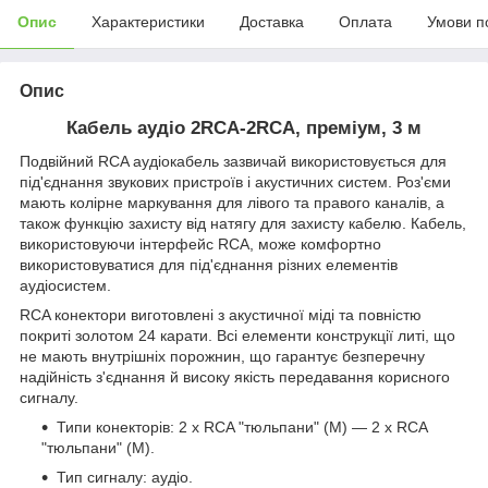
Опис
Характеристики
Доставка
Оплата
Умови п
Опис
Кабель аудіо 2RCA-2RCA, преміум, 3 м
Подвійний RCA аудіокабель зазвичай використовується для
під'єднання звукових пристроїв і акустичних систем. Роз'єми
мають колірне маркування для лівого та правого каналів, а
також функцію захисту від натягу для захисту кабелю. Кабель,
використовуючи інтерфейс RCA, може комфортно
використовуватися для під'єднання різних елементів
аудіосистем
.
RCA конектори виготовлені з акустичної міді та повністю
покриті золотом 24 карати. Всі елементи конструкції литі, що
не мають внутрішніх порожнин, що гарантує безперечну
надійність з'єднання й високу якість передавання корисного
сигналу.
Типи конекторів: 2 х RCA "тюльпани" (М) — 2 х RCA
"тюльпани" (M).
Тип сигналу: аудіо.