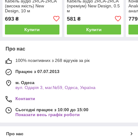
Кабель аудіо 2RCA-2RCA
Кабель аудіо 2RCA-2RCA
Конв
(висока якість) New
(преміум) New Design, 0.5
Anal
Design, 10 м
м
анал
Опти
693
581
779
₴
₴
Купити
Купити
Про нас
100% позитивних з 268 відгуків за рік
Працює з 07.07.2013
м. Одеса
вул. Одарiя 3, маг.№59, Одеса, Україна
Контакти
Сьогодні працює з 10:00 до 15:00
Показати весь графік роботи
Про нас