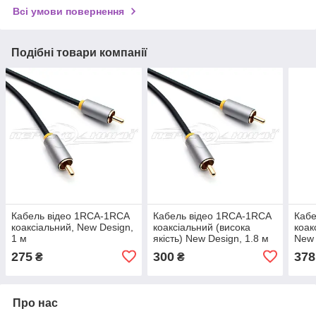
Всі умови повернення
Подібні товари компанії
Кабель відео 1RCA-1RCA
Кабель відео 1RCA-1RCA
Кабе
коаксіальний, New Design,
коаксіальний (висока
коак
1 м
якість) New Design, 1.8 м
New 
275
300
378
₴
₴
Про нас