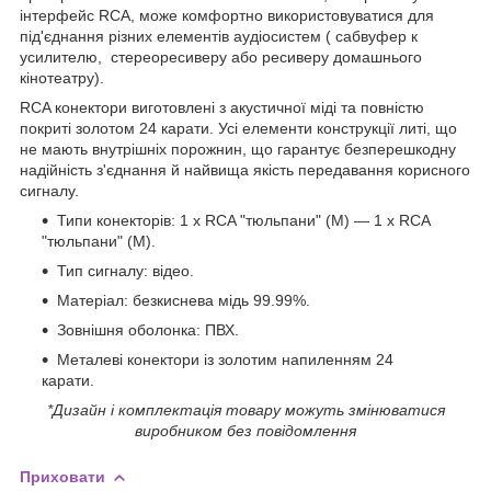
інтерфейс RCA, може комфортно використовуватися для
під'єднання різних елементів аудіосистем (
сабвуфер к
усилителю, стереоресиверу або
ресиверу домашнього
кінотеатру).
RCA конектори виготовлені з акустичної міді та повністю
покриті золотом 24 карати. Усі елементи конструкції литі, що
не мають внутрішніх порожнин, що гарантує
безперешкодну
надійність з'єднання й
найвища якість передавання корисного
сигналу.
Типи конекторів: 1 х RCA "тюльпани" (М) — 1 х RCA
"тюльпани" (M).
Тип сигналу: відео.
Матеріал: безкиснева мідь 99.99%.
Зовнішня оболонка: ПВХ.
Металеві конектори із золотим напиленням 24
карати.
*Дизайн і комплектація товару можуть змінюватися
виробником без повідомлення
Приховати