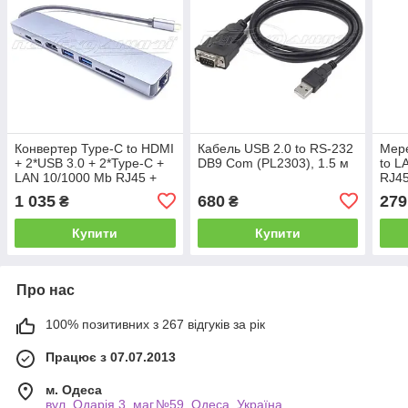
Конвертер Type-C to HDMI
Кабель USB 2.0 to RS-232
Мере
+ 2*USB 3.0 + 2*Type-C +
DB9 Com (PL2303), 1.5 м
to L
LAN 10/1000 Mb RJ45 +
RJ4
2*Card Reader
1 035
680
279
₴
₴
Купити
Купити
Про нас
100% позитивних з 267 відгуків за рік
Працює з 07.07.2013
м. Одеса
вул. Одарiя 3, маг.№59, Одеса, Україна