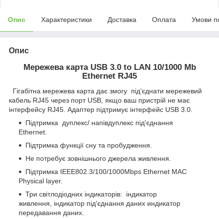
Опис
Характеристики
Доставка
Оплата
Умови п
Опис
Мережева карта USB 3.0 to LAN 10/1000 Mb
Ethernet RJ45
Г
ігабітна мережева
карта дає змогу
під'єднати
мережевий
кабель RJ45 через порт USB,
якщо ваш
пристрій
не має
інтерфейсу
RJ45
.
Адаптер підтримує інтерфейс
USB 3.0.
Підтримка
дуплекс/
напівдуплекс
під'єднання
Ethernet.
Підтримка функції сну та пробудження.
Не потребує зовнішнього джерела живлення.
Підтримка IEEE802.3/100/1000Mbps Ethernet MAC
Physical layer.
Три
світлодіодних індикаторів:
індикатор
живлення,
індикатор
під'єднання
даних
и
ндикатор
передавання
даних
.