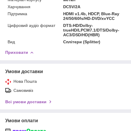
Харчування
DC5V/2A
Підтримка
HDMI v1.4b, HDCP, Blue-Ray
24/50/60fs/HD-DVD/xvYCC
Цифровий аудіо формат
DTS-HD/Dolby-
trueHD/LPCM7.1/DTS/Dolby-
AC3/DSD/HD(HBR)
Вид
Сплітери (Splitter)
Приховати
Умови доставки
Нова Пошта
Самовивіз
Всі умови доставки
Умови оплати