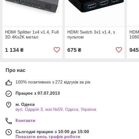
HDMI Splitter 1x4 v1.4, Full
HDMI Switch 3x1 v1.4, з
HDMI
3D 4Kx2K метал
пультом
1080
1 134
675
945
₴
₴
Про нас
100% позитивних з 272 відгуків за рік
Працює з 07.07.2013
м. Одеса
вул. Одарiя 3, маг.№59, Одеса, Україна
Контакти
Сьогодні працює з 10:00 до 15:00
Показати весь графік роботи