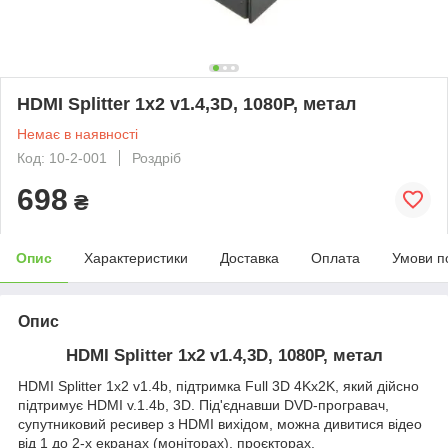
HDMI Splitter 1x2 v1.4,3D, 1080P, метал
Немає в наявності
Код: 10-2-001
Роздріб
698
₴
Опис
Характеристики
Доставка
Оплата
Умови п
Опис
HDMI Splitter 1x2 v1.4,3D, 1080P, метал
HDMI Splitter 1x2 v1.4b, підтримка Full 3D 4Kx2K, який дійсно
підтримує HDMI v.1.4b, 3D. Під'єднавши DVD-програвач,
супутниковий ресивер з HDMI вихідом, можна дивитися відео
від 1 до 2-х екранах (моніторах), проєкторах.