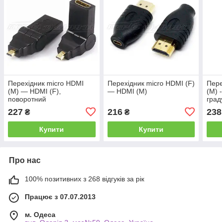
Перехідник micro HDMI
Перехідник micro HDMI (F)
Пере
(M) — HDMI (F),
— HDMI (M)
(M) 
поворотний
град
227
216
238
₴
₴
Купити
Купити
Про нас
100% позитивних з 268 відгуків за рік
Працює з 07.07.2013
м. Одеса