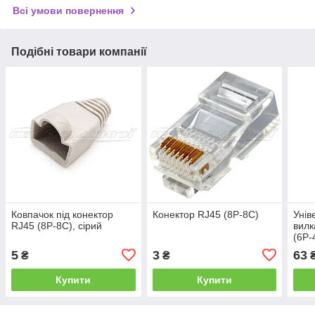
Всі умови повернення
Подібні товари компанії
Ковпачок під конектор
Конектор RJ45 (8P-8C)
Унів
RJ45 (8P-8C), сірий
вилк
(6P-
5
3
63
₴
₴
Купити
Купити