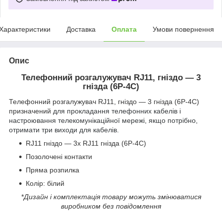
Характеристики
Доставка
Оплата
Умови повернення
Опис
Телефонний розгалужувач RJ11, гніздо — 3
гнізда (6P-4C)
Телефонний розгалужувач RJ11, гніздо — 3 гнізда (6P-4C)
призначений
для прокладання телефонних кабелів і
настроювання телекомунікаційної мережі, якщо потрібно,
отримати три виходи для кабелів.
RJ11 гніздо — 3х RJ11 гнізда (6P-4C)
Позолочені контакти
Пряма розпилка
Колір: білий
*
Дизайн і комплектація товару можуть змінюватися
виробником без повідомлення