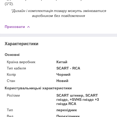
(1*2).
*Дизайн і комплектація товару можуть змінюватися
виробником без повідомлення
Приховати
Характеристики
Основні
Країна виробник
Китай
Тип кабеля
SCART - RCA
Колір
Чорний
Стан
Новий
Користувальницькі характеристики
Роз'єми
SCART штекер, SCART
гніздо, +SVHS гніздо +3
гнізда RCA
Тип
перехідник
Вид
Перехідники