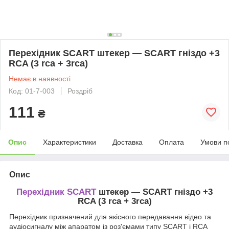
Перехідник SCART штекер — SCART гніздо +3
RCA (3 rca + 3rca)
Немає в наявності
Код: 01-7-003
Роздріб
111
₴
Опис
Характеристики
Доставка
Оплата
Умови п
Опис
Перехідник SCART
штекер — SCART гніздо +3
RCA (3 rca + 3rca)
Перехідник призначений для якісного передавання відео та
аудіосигналу між апаратом із роз'ємами типу SCART і RCA