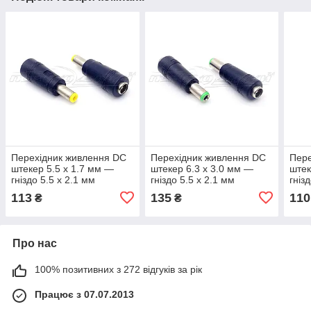
Перехідник живлення DC
Перехідник живлення DC
Пере
штекер 5.5 x 1.7 мм —
штекер 6.3 x 3.0 мм —
штек
гніздо 5.5 х 2.1 мм
гніздо 5.5 х 2.1 мм
гніз
113
135
110
₴
₴
Про нас
100% позитивних з 272 відгуків за рік
Працює з 07.07.2013