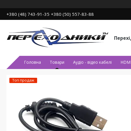
+380 (48) 743-91-35
+380 (50) 557-83-88
Перех
Головна
Товари
Аудiо - вiдео кабелi
HDMI
Топ продаж