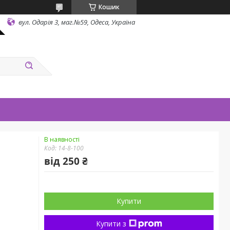
Кошик
вул. Одарiя 3, маг.№59, Одеса, Україна
В наявності
Код:
14-8-100
від
250 ₴
Купити
Купити з