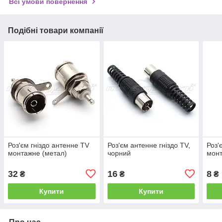
Всі умови повернення
Подібні товари компанії
Роз'єм гніздо антенне TV
Роз'єм антенне гніздо TV,
Роз'
монтажне (метал)
чорний
монт
32
16
8
₴
₴
₴
Купити
Купити