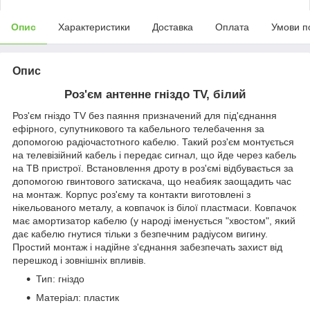
Опис
Характеристики
Доставка
Оплата
Умови п
Опис
Роз'єм антенне гніздо TV, білий
Роз'єм гніздо TV без паяння призначений для під'єднання
ефірного, супутникового та кабельного телебачення за
допомогою радіочастотного кабелю. Такий роз'єм монтується
на телевізійний кабель і передає сигнал, що йде через кабель
на ТВ пристрої. Встановлення дроту в роз'ємі відбувається за
допомогою гвинтового затискача, що неабияк заощадить час
на монтаж. Корпус роз'єму та контакти виготовлені з
нікельованого металу, а ковпачок із білої пластмаси. Ковпачок
має амортизатор кабелю (у народі іменується "хвостом", який
дає кабелю гнутися тільки з безпечним радіусом вигину.
Простий монтаж і надійне з'єднання забезпечать захист від
перешкод і зовнішніх впливів.
Тип: гніздо
Матеріал: пластик