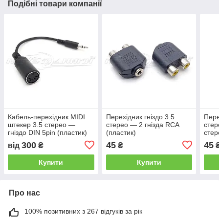
Подібні товари компанії
Кабель-перехідник MIDI
Перехідник гніздо 3.5
Пере
штекер 3.5 стерео —
стерео — 2 гнізда RCA
стер
гніздо DIN 5pin (пластик)
(пластик)
стер
на дроті в екрані
300
45
45
від
₴
₴
Купити
Купити
Про нас
100% позитивних з 267 відгуків за рік