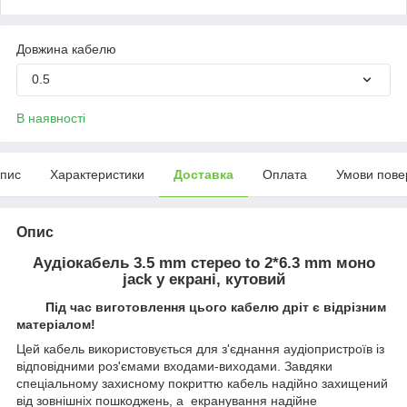
Довжина кабелю
0.5
В наявності
пис
Характеристики
Доставка
Оплата
Умови пове
Опис
Аудіокабель 3.5 mm стерео to 2*6.3 mm моно
jack у екрані, кутовий
Під час виготовлення цього кабелю дріт є відрізним
матеріалом!
Цей кабель використовується для з'єднання аудіопристроїв із
відповідними роз'ємами входами-виходами. Завдяки
спеціальному захисному покриттю кабель надійно захищений
від зовнішніх пошкоджень, а екранування надійне