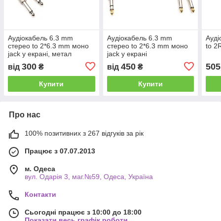
Аудіокабель 6.3 mm
Аудіокабель 6.3 mm
Ауді
стерео to 2*6.3 mm моно
стерео to 2*6.3 mm моно
to 2
jack у екрані, метал
jack у екрані
300
450
505
від
₴
від
₴
Купити
Купити
Про нас
100% позитивних з 267 відгуків за рік
Працює з 07.07.2013
м. Одеса
вул. Одарiя 3, маг.№59, Одеса, Україна
Контакти
Сьогодні працює з 10:00 до 18:00
Показати весь графік роботи