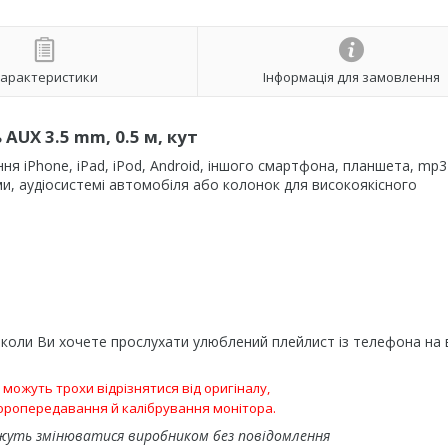
арактеристики
Інформація для замовлення
AUX 3.5 mm, 0.5 м, кут
ння iPhone, iPad, iPod, Android, іншого смартфона, планшета, mp
ми, аудіосистемі автомобіля або колонок
для високоякісного
 коли Ви хочете прослухати улюблений плейлист із телефона на 
и можуть трохи відрізнятися від оригіналу,
ьоропередавання й калібрування монітора.
жуть змінюватися виробником без повідомлення