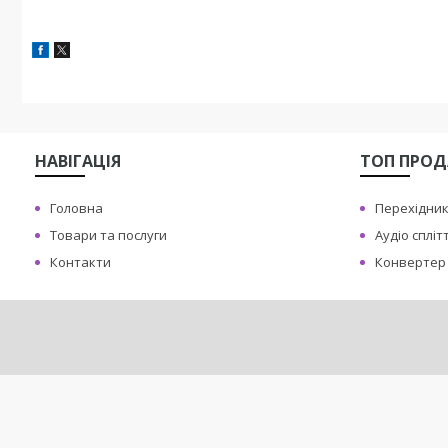
НАВIГАЦIЯ
ТОП ПРО
Головна
Перехiдник 
Товари та послуги
Аудiо сплi
Контакти
Конвертер 