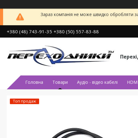
Зараз компанія не може швидко обробляти за
+380 (48) 743-91-35
+380 (50) 557-83-88
Перех
Головна
Товари
Аудiо - вiдео кабелi
HDMI
Топ продаж