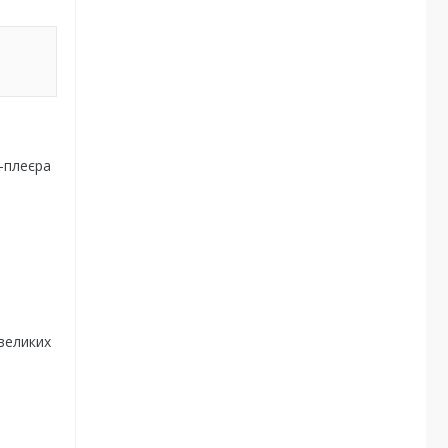
3-плеєра
великих