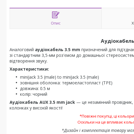
Опис
Х
Аудіокабель 
Аналоговий
аудіокабель
3.5 mm
призначений для під'єдна
зі стандартним 3,5-мм роз'ємом до домашньої стереосисте
відтворення звуку.
Характеристики:
miniJack 3.5 (male) to miniJack 3.5 (male)
зовнішня оболонка: термоеластопласт (TPE)
довжина: 0.5 м
колір: чорний
Аудіокабель AUX 3.5 mm jack
— це незамінний провідник,
колонках у високій якості!
*Повіжні покупці, ці кольор
Оскільки на це впливає кол
*Дизайн і комплектація товару мо