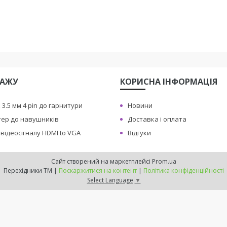
ДАЖУ
КОРИСНА IНФОРМАЦIЯ
3.5 мм 4 pin до гарнитури
Новини
ттер до навушникiв
Доставка i оплата
вiдеосiгналу HDMI to VGA
Вiдгуки
Сайт створений на маркетплейсі
Prom.ua
Перехiдники ТМ |
Поскаржитися на контент
|
Політика конфіденційності
Select Language
▼