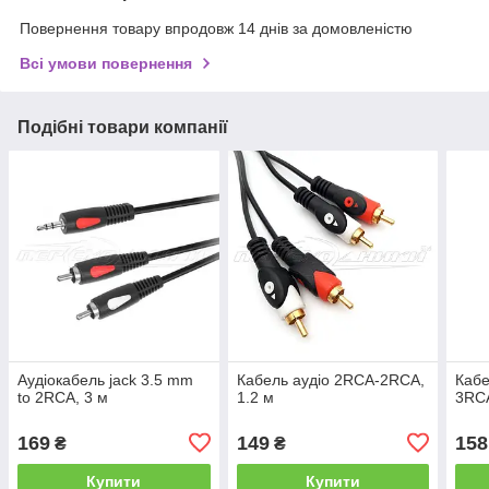
Повернення товару впродовж 14 днів за домовленістю
Всі умови повернення
Подібні товари компанії
Аудіокабель jack 3.5 mm
Кабель аудіо 2RCA-2RCA,
Кабе
to 2RCA, 3 м
1.2 м
3RCA
169
149
158
₴
₴
Купити
Купити