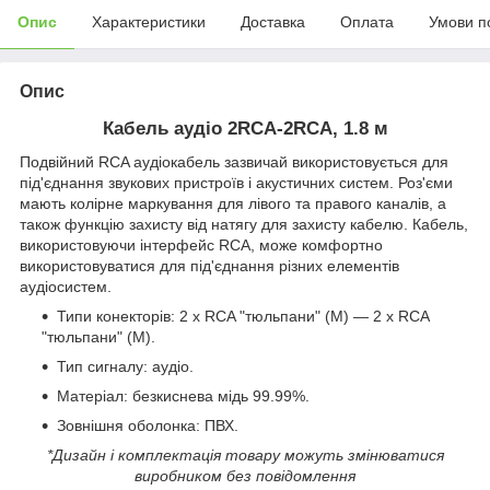
Опис
Характеристики
Доставка
Оплата
Умови п
Опис
Кабель аудіо 2RCA-2RCA, 1.8 м
Подвійний RCA аудіокабель зазвичай використовується для
під'єднання звукових пристроїв і акустичних систем. Роз'єми
мають колірне маркування для лівого та правого каналів, а
також функцію захисту від натягу для захисту кабелю. Кабель,
використовуючи інтерфейс RCA, може комфортно
використовуватися для під'єднання різних елементів
аудіосистем
.
Типи конекторів: 2 х RCA "тюльпани" (М) — 2 х RCA
"тюльпани" (M).
Тип сигналу: аудіо.
Матеріал: безкиснева мідь 99.99%.
Зовнішня оболонка: ПВХ.
*Дизайн і комплектація товару можуть змінюватися
виробником без повідомлення