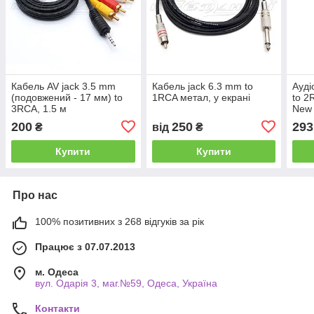
Кабель AV jack 3.5 mm
Кабель jack 6.3 mm to
Ауді
(подовжений - 17 мм) to
1RCA метал, у екрані
to 2
3RCA, 1.5 м
New 
200
250
293
₴
від
₴
Купити
Купити
Про нас
100% позитивних з 268 відгуків за рік
Працює з 07.07.2013
м. Одеса
вул. Одарiя 3, маг.№59, Одеса, Україна
Контакти