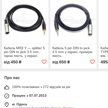
Кабель MIDI Y — splitter 5
Кабель 5 pin DIN to jack
Кабе
pin DIN to jack 3.5 mm,
3.5 mm у екрані, преміум
TYPE
гарна якість, у екрані
якість
мм, 
450
650
495
від
₴
від
₴
Про нас
100% позитивних з 272 відгуків за рік
Працює з 07.07.2013
м. Одеса
вул. Одарiя 3, маг.№59, Одеса, Україна