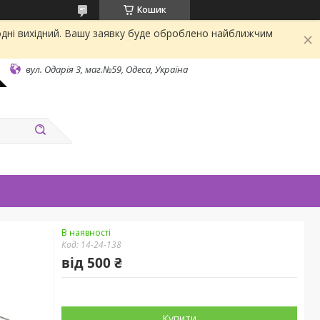
Кошик
одні вихідний. Вашу заявку буде оброблено найближчим
вул. Одарiя 3, маг.№59, Одеса, Україна
В наявності
Код:
14-24-138
від
500 ₴
Купити