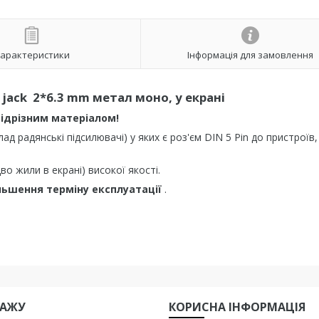
арактеристики
Інформація для замовлення
 jack 2*6.3 mm метал моно, у екрані
різним матеріалом!
д радянські підсилювачі) у яких є роз'єм DIN 5 Pin до пристроїв,
о жили в екрані) високої якості.
льшення терміну експлуатації
.
ДАЖУ
КОРИСНА IНФОРМАЦIЯ