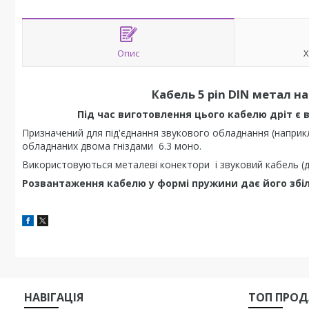
Опис
Х
Кабель 5 pin DIN метал на
Під час виготовлення цього кабелю дріт є від
Призначений для під'єднання звукового обладнання (наприкла
обладнаних двома гніздами 6.3 моно.
Використовуються металеві конектори і звуковий кабель (дв
Розвантаження кабелю у формі пружини дає його збі
НАВIГАЦIЯ
ТОП ПРО