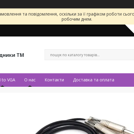
мовлення та повідомлення, оскільки за її графіком роботи сьог
робочим днем.
ідники ТМ
 to VGA
О нас
Контакти
Доставка та оплата