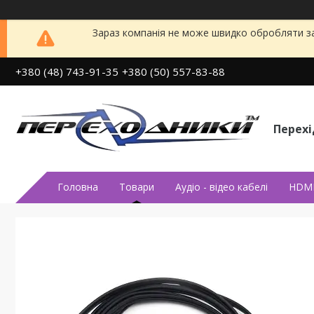
Зараз компанія не може швидко обробляти за
+380 (48) 743-91-35
+380 (50) 557-83-88
Перех
Головна
Товари
Аудiо - вiдео кабелi
HDMI