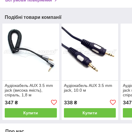
Всі умови повернення
Подібні товари компанії
Аудіокабель AUX 3.5 mm
Аудіокабель AUX 3.5 mm
Ауді
jack (висока якість),
jack, 10.0 м
jack
спіраль, 1,8 м
спір
347
338
347
₴
₴
Купити
Купити
Про нас