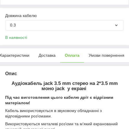
Довжина кабелю
0.3
В наявності
Характеристики
Доставка
Оплата
Умови повернення
Опис
Аудіокабель jack 3.5 mm стерео на 2*3.5 mm
моно jack у екрані
Під час виготовлення цього кабелю дріт є відрізним
матеріалом!
Кабель використовується в звуковому обладнанні з
відповідними роз'ємами.
Використовуються металеві роз'єми та м'який екранований