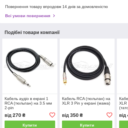
Повернення товару впродовж 14 днів за домовленістю
Всі умови повернення
Подібні товари компанії
Кабель аудіо в екрані 1
Кабель RCA (тюльпан) на
Кабе
RCA (тюльпан) на 3.5 мм
XLR 3 Pin у екрані (мама)
XLR 
2-pin
(тат
270
350
від
₴
від
₴
від
Купити
Купити