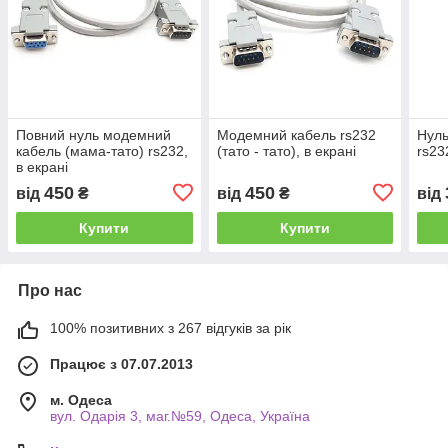
Повний нуль модемний
Модемний кабель rs232
Нуль
кабель (мама-тато) rs232,
(тато - тато), в екрані
rs23
в екрані
450
450
від
₴
від
₴
від
Купити
Купити
Про нас
100% позитивних з 267 відгуків за рік
Працює з 07.07.2013
м. Одеса
вул. Одарiя 3, маг.№59, Одеса, Україна