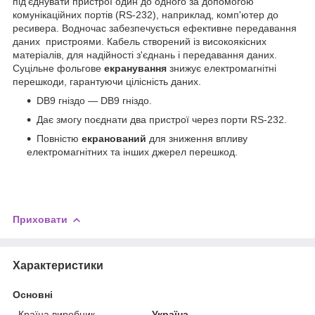
під'єднувати пристрої один до одного за допомогою
комунікаційних портів (RS-232), наприклад, комп'ютер до
ресивера. Водночас забезпечується ефективне передавання
даних пристроями. Кабель створений із високоякісних
матеріалів, для надійності з'єднань і передавання даних.
Суцільне фольгове
екранування
знижує електромагнітні
перешкоди, гарантуючи цілісність даних.
DB9 гніздо — DB9 гніздо.
Дає змогу поєднати два пристрої через порти RS-232.
Повністю
екранований
для зниження впливу
електромагнітних та інших джерел перешкод.
Приховати
Характеристики
Основні
Країна виробник
Україна