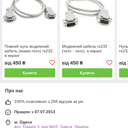
Повний нуль модемний
Модемний кабель rs232
Нуль
кабель (мама-тато) rs232,
(тато - тато), в екрані
rs23
в екрані
450
450
від
₴
від
₴
від
Купити
Купити
Про нас
100% позитивних з 268 відгуків за рік
Працює з 07.07.2013
м. Одеса
вул. Одарiя 3, маг.№59, Одеса, Україна