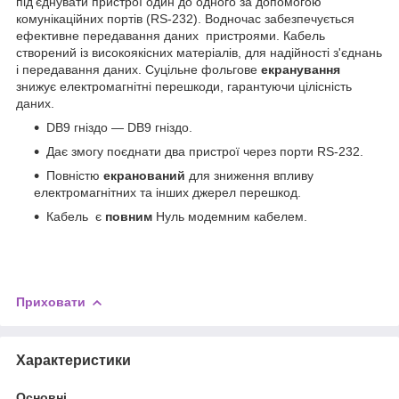
під'єднувати пристрої один до одного за допомогою
комунікаційних портів (RS-232). Водночас забезпечується
ефективне передавання даних пристроями. Кабель
створений із високоякісних матеріалів, для надійності з'єднань
і передавання даних. Суцільне фольгове
екранування
знижує електромагнітні перешкоди, гарантуючи цілісність
даних.
DB9 гніздо — DB9 гніздо.
Дає змогу поєднати два пристрої через порти RS-232.
Повністю
екранований
для зниження впливу
електромагнітних та інших джерел перешкод.
Кабель є
повним
Нуль модемним кабелем.
Приховати
Характеристики
Основні