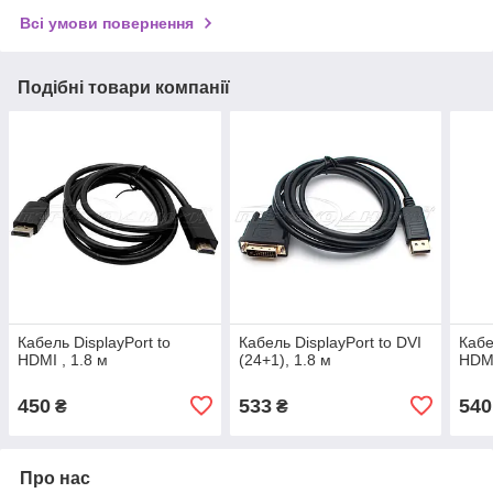
Всі умови повернення
Подібні товари компанії
Кабель DisplayPort to
Кабель DisplayPort to DVI
Кабе
HDMI , 1.8 м
(24+1), 1.8 м
HDMI
450
533
540
₴
₴
Про нас