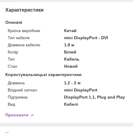
Характеристики
Основні
Країна виробник
Китай
Тип кабеля
mini DisplayPort - DVI
Довжина кабелю
1.8 м
Колір
Білий
Тип
Кабель
Стан
Новий
Користувальницькі характеристики
Довжина
1.2 - 2 м
Вхідний сигнал
mini DisplayPort
Підтримка
DisplayPort 1.1, Plug and Play
Вид
Кабелі
Приховати