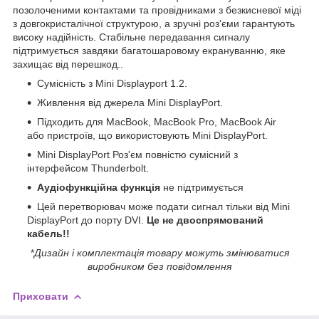
позолоченими контактами та провідниками з безкисневої міді
з довгокристалічної структурою, а зручні роз'єми гарантують
високу надійність. Стабільне передавання сигналу
підтримується завдяки багатошаровому екрануванню, яке
захищає від перешкод.
.
Сумісність з
Mini
Displayport
1.2.
Живлення від джерела Mini DisplayPort.
Підходить для MacBook, MacBook Pro, MacBook Air
або пристроїв, що використовують Mini DisplayPort.
Mini DisplayPort Роз'єм повністю сумісний з
інтерфейсом Thunderbolt.
Аудіофункційна функція
не підтримується
Цей перетворювач може подати сигнал тільки від Mini
DisplayPort до порту DVI.
Це не двоспрямований
кабель!!
*
Дизайн і комплектація товару можуть змінюватися
виробником без повідомлення
Приховати