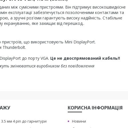
аних між сумісними пристроями. Він підтримує високошвидкісне
ермін експлуатації забезпечується позолоченими контактами та
рою, а зручні роз'єми гарантують високу надійність. Стабільне
у екрануванню, яке захищає від перешкод.
.
пристроїв, що використовують Mini DisplayPort.
м Thunderbolt.
DisplayPort до порту VGA.
Це не двоспрямований кабель!!
жуть змінюватися виробником без повідомлення
ДАЖУ
КОРИСНА IНФОРМАЦIЯ
3.5 мм 4 pin до гарнитури
Новини