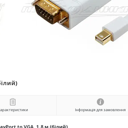
білий)
арактеристики
Інформація для замовлення
ayPort to VGA, 1.8 м (білий)