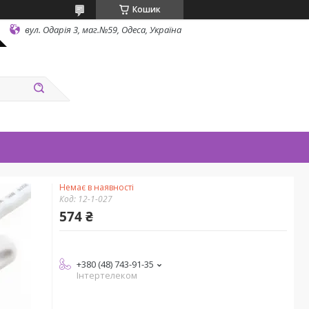
Кошик
вул. Одарiя 3, маг.№59, Одеса, Україна
Немає в наявності
Код:
12-1-027
574 ₴
+380 (48) 743-91-35
Інтертелеком