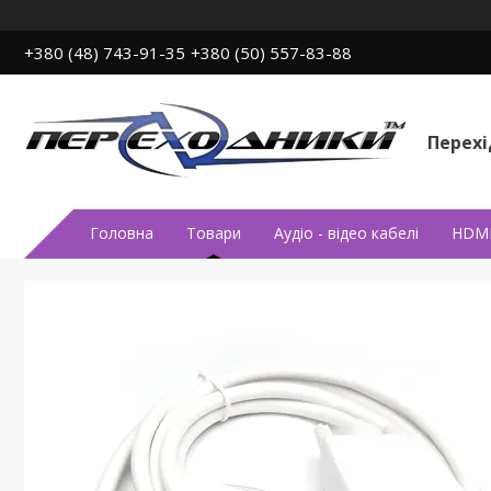
+380 (48) 743-91-35
+380 (50) 557-83-88
Перех
Головна
Товари
Аудiо - вiдео кабелi
HDMI