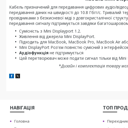
Кабель призначений для передавання цифрових аудіо/відеод
передавання даних на швидкості до 10.8 Гбіт/с. Тривалий т
провідниками з безкисневої міді з довгокристалічної структу
передавання сигналу підтримується завдяки багатошаровом
Сумісність з
Mini
Displayport
1.2.
Живлення від джерела Mini DisplayPort.
Підходить для MacBook, MacBook Pro, MacBook Air або 
Mini DisplayPort Роз'єм повністю сумісний з інтерфейсо
Аудіофункція
не підтримується
Цей перетворювач може подати сигнал тільки від Mini 
*
Дизайн і комплектація товару мо
НАВIГАЦIЯ
ТОП ПРО
Головна
Перехiдник 