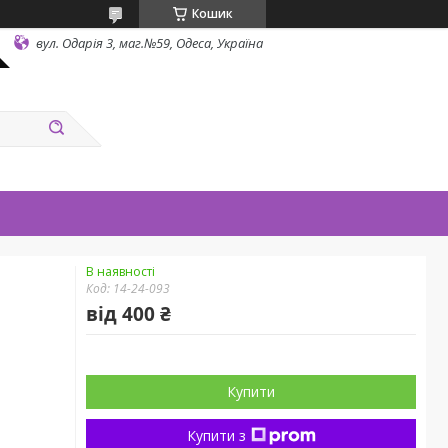
Кошик
вул. Одарiя 3, маг.№59, Одеса, Україна
В наявності
Код:
14-24-093
від
400 ₴
Купити
Купити з