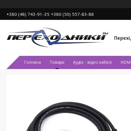
+380 (48) 743-91-35
+380 (50) 557-83-88
Перех
Головна
Товари
Аудiо - вiдео кабелi
HDMI