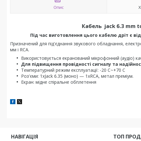
Опис
Х
Кабель jack 6.3 mm to
Під час виготовлення цього кабелю дріт є відр
Призначений для під'єднання звукового обладнання, електро
мм і RCA.
Використовується екранований мікрофонний (аудіо) каб
Для підвищення провідності сигналу та надійнос
Температурний режим експлуатації: -20 С~+70 С
Роз'єми: 1xJack 6.35 (моно) — 1xRCA, метал преміум.
Екран: мідне спіральне обплетення
НАВIГАЦIЯ
ТОП ПРО