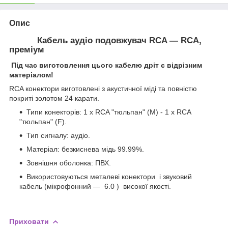
Опис
Кабель аудіо подовжувач RCA — RCA,
преміум
Під час виготовлення цього кабелю дріт є відрізним
матеріалом!
RCA конектори виготовлені з акустичної міді та повністю
покриті золотом 24 карати.
Типи конекторів: 1 х RCA "тюльпан" (М) - 1 х RCA
"тюльпан" (F).
Тип сигналу: аудіо.
Матеріал: безкиснева мідь 99.99%.
Зовнішня оболонка: ПВХ.
Використовуються металеві конектори і звуковий
кабель (мікрофонний — 6.0 ) високої якості.
Приховати