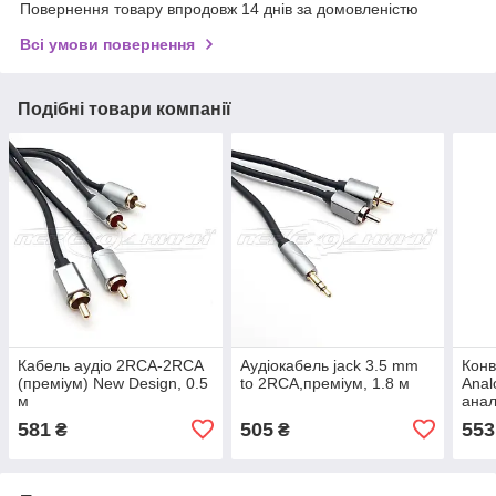
Повернення товару впродовж 14 днів за домовленістю
Всі умови повернення
Подібні товари компанії
Кабель аудіо 2RCA-2RCA
Аудіокабель jack 3.5 mm
Конв
(преміум) New Design, 0.5
to 2RCA,преміум, 1.8 м
Anal
м
анал
581
505
553
₴
₴