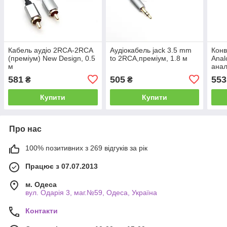
Кабель аудіо 2RCA-2RCA
Аудіокабель jack 3.5 mm
Конв
(преміум) New Design, 0.5
to 2RCA,преміум, 1.8 м
Anal
м
анал
581
505
553
₴
₴
Купити
Купити
Про нас
100% позитивних з 269 відгуків за рік
Працює з 07.07.2013
м. Одеса
вул. Одарiя 3, маг.№59, Одеса, Україна
Контакти