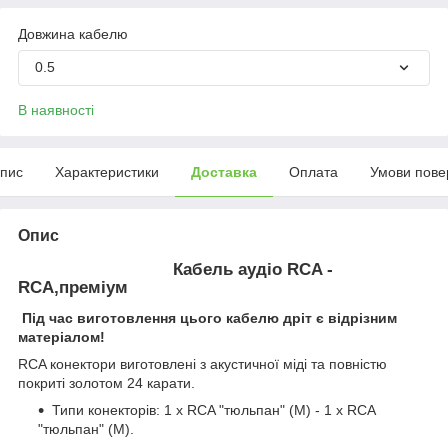
Довжина кабелю
0.5
В наявності
пис
Характеристики
Доставка
Оплата
Умови пове
Опис
Кабель аудіо RCA -
RCA,преміум
Під час виготовлення цього кабелю дріт є відрізним
матеріалом!
RCA конектори виготовлені з акустичної міді та повністю
покриті золотом 24 карати.
Типи конекторів: 1 х RCA "тюльпан" (М) - 1 х RCA
"тюльпан" (M).