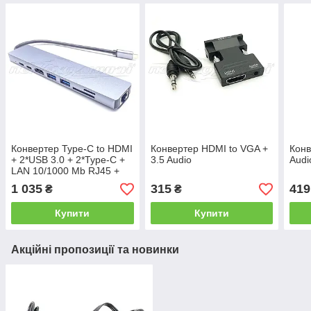
Конвертер Type-C to HDMI
Конвертер HDMI to VGA +
Конв
+ 2*USB 3.0 + 2*Type-C +
3.5 Audio
Audi
LAN 10/1000 Mb RJ45 +
2*Card Reader
1 035
315
419
₴
₴
Купити
Купити
Акційні пропозиції та новинки