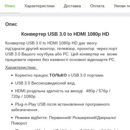
Опис
Характеристики
Доставка
Оплата
Умови п
Опис
Конвертер USB 3.0 to HDMI 1080р HD
Конвертер USB 3.0 to HDMI 1080р HD дає змогу
під'єднати другий монітор, телевізор, проєктор через порт
USB 3.0 Вашого ноутбука або PC. Цей конвертер не може
працювати окремо без наявності основної відеокарти PC.
Характеристики:
Коректно працює
ТОЛЬКО
з USB 3.0 портами.
USB 3.0 Високошвидкісний вхід.
HDMI роздільна здатність на виході: 480p / 576p /
720p / 1080p
.
Plug-n-Play USB після встановлення програмного
забезпечення.
Режими відбиття: Первинний/ Розширений/Дзеркало/
Поворот.