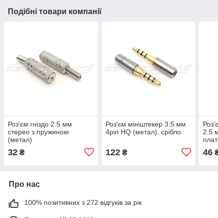
Подібні товари компанії
Роз'єм гніздо 2.5 мм
Роз'єм мініштекер 3.5 мм
Роз'
стерео з пружиною
4pin HQ (метал), срібло
2.5 
(метал)
плат
32
122
46
₴
₴
Про нас
100% позитивних з 272 відгуків за рік