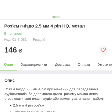
Роз'єм гніздо 2.5 мм 4 pin HQ, метал
В наявності
Код: 01-3-051
Роздріб
146
₴
Опис
Характеристики
Доставка
Оплата
Умови п
Опис
Роз'єм гніздо 2.5 мм 4 pin призначений для передавання
аудіосигналів. За допомогою цього роз'єму можна легко
створювати свої власні аудіо або ремонтувати наявні кабелі.
2.5 мм 4 pin роз'єм
Тип: під паяння на кабель