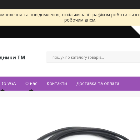
мовлення та повідомлення, оскільки за її графіком роботи сьог
робочим днем.
ідники ТМ
 to VGA
О нас
Контакти
Доставка та оплата