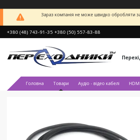
Зараз компанія не може швидко обробляти за
+380 (48) 743-91-35
+380 (50) 557-83-88
Перех
Головна
Товари
Аудiо - вiдео кабелi
HDMI