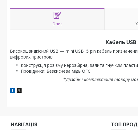
Опис
Х
Кабель USB 
Високошвидкісний USB — mini USB 5 pin кабель призначений 
цифрових пристроїв
Конструкція роз'єму нерозбірна, залита гнучким пластик
Провідники:
Безкиснева мідь OFC.
*
Дизайн і комплектація товару мо
НАВIГАЦIЯ
ТОП ПРО