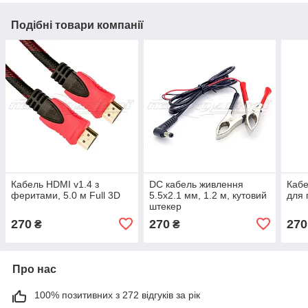
Подібні товари компанії
Кабель HDMI v1.4 з
DC кабель живлення
Каб
феритами, 5.0 м Full 3D
5.5х2.1 мм, 1.2 м, кутовий
для 
штекер
270
270
270
₴
₴
Про нас
100% позитивних з 272 відгуків за рік