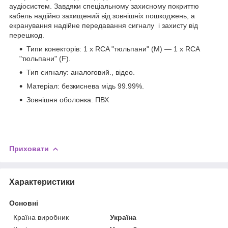
аудіосистем. Завдяки спеціальному захисному покриттю
кабель надійно захищений від зовнішніх пошкоджень, а
екранування надійне передавання сигналу і захисту від
перешкод.
Типи конекторів: 1 х RCA "тюльпани" (M) — 1 х RCA
"тюльпани" (F).
Тип сигналу: аналоговий., відео.
Матеріал: безкиснева мідь 99.99%.
Зовнішня оболонка: ПВХ
Приховати
Характеристики
Основні
Країна виробник
Україна