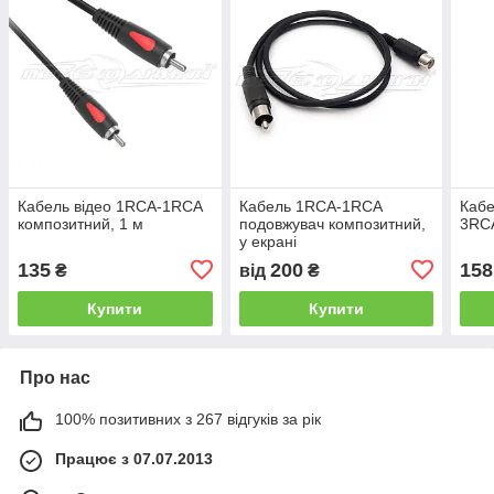
Кабель відео 1RCA-1RCA
Кабель 1RCA-1RCA
Кабе
композитний, 1 м
подовжувач композитний,
3RCA
у екрані
135
200
158
₴
від
₴
Купити
Купити
Про нас
100% позитивних з 267 відгуків за рік
Працює з 07.07.2013