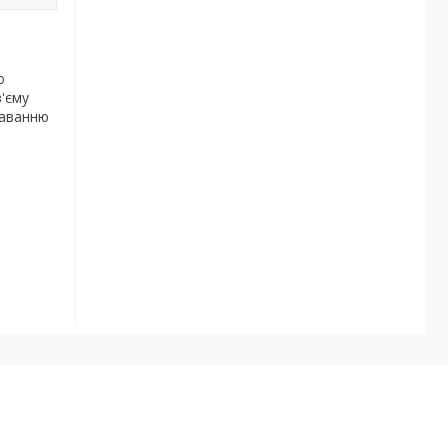
о
'єму
даванню