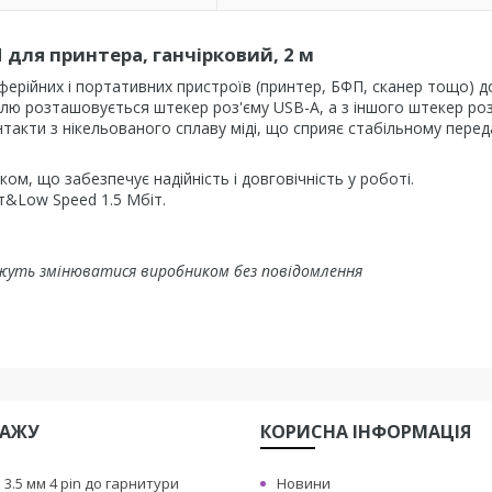
M для принтера, ганчірковий, 2 м
ерійних і портативних пристроїв (принтер, БФП, сканер тощо) д
елю розташовується штекер роз'єму USB-A, а з іншого штекер роз
онтакти з нікельованого сплаву міді, що сприяє стабільному пере
ом, що забезпечує надійність і довговічність у роботі.
іт&Low Speed 1.5 Мбіт.
жуть змінюватися виробником без повідомлення
ДАЖУ
КОРИСНА IНФОРМАЦIЯ
3.5 мм 4 pin до гарнитури
Новини