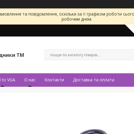
мовлення та повідомлення, оскільки за її графіком роботи сьог
робочим днем.
ідники ТМ
 to VGA
О нас
Контакти
Доставка та оплата