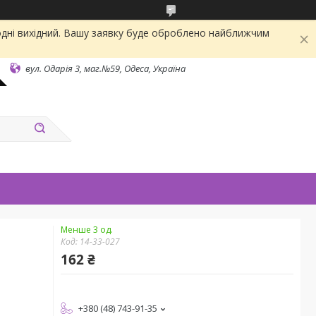
одні вихідний. Вашу заявку буде оброблено найближчим
вул. Одарiя 3, маг.№59, Одеса, Україна
Менше 3 од.
Код:
14-33-027
162 ₴
+380 (48) 743-91-35