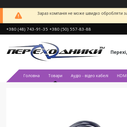
Зараз компанія не може швидко обробляти за
+380 (48) 743-91-35
+380 (50) 557-83-88
Перех
Головна
Товари
Аудiо - вiдео кабелi
HDMI