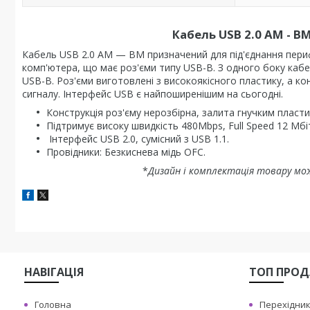
Кабель USB 2.0 AM - B
Кабель USB 2.0 AM — BM призначений для під'єднання периф
комп'ютера, що має роз'єми типу USB-B. З одного боку каб
USB-B. Роз'єми виготовлені з високоякісного пластику, а к
сигналу. Інтерфейс USB є найпоширенішим на сьогодні.
Конструкція роз'єму нерозбірна, залита гнучким пластик
Підтримує високу швидкість 480Mbps, Full Speed 12 Мб
Інтерфейс USB 2.0, сумісний з USB 1.1.
Провідники:
Безкиснева мідь OFC.
*
Дизайн і комплектація товару мо
НАВIГАЦIЯ
ТОП ПРО
Головна
Перехiдник 