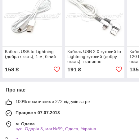
Кабель USB to Lightning
Кабель USB 2.0 кутовий to
Кабе
(добра якість), 1 м, білий
Lightning кутовий (добру
120 
якість), тканинне
якіст
обплетення, 1 м
158
191
135
₴
₴
Про нас
100% позитивних з 272 відгуків за рік
Працює з 07.07.2013
м. Одеса
вул. Одарiя 3, маг.№59, Одеса, Україна