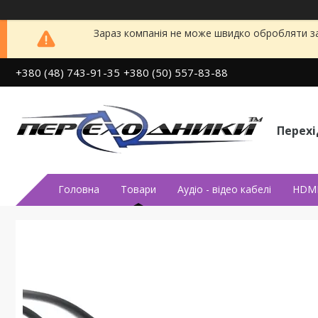
Зараз компанія не може швидко обробляти за
+380 (48) 743-91-35
+380 (50) 557-83-88
Перех
Головна
Товари
Аудiо - вiдео кабелi
HDMI