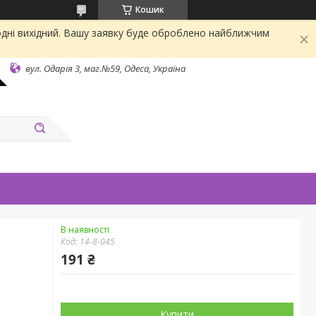
Кошик
одні вихідний. Вашу заявку буде оброблено найближчим
вул. Одарiя 3, маг.№59, Одеса, Україна
В наявності
Код:
14-8-045
191 ₴
Купити