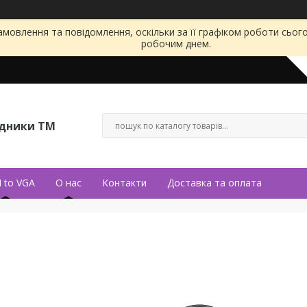
мовлення та повідомлення, оскільки за її графіком роботи сьог
робочим днем.
ідники ТМ
 to VGA
О нас
Контакти
Доставка та оплата